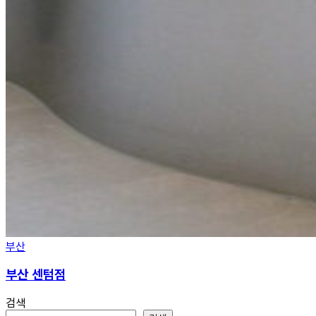
부산
부산 센텀점
검색