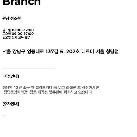
Branch
원장 정소현
평 일 10:00-22:00
토요일 09:00-17:00
일요일 정기 교육 휴무
서울 강남구 영동대로 137길 6, 202호 테르미 서울 청담점
☎︎ 02 · 542 · 3369
[지점안내]
청담역 12번 출구 앞’빌라드지디’를 끼고 좌회전 후 직진하시면
‘정담동양파라곤’ 정문 대각선 맞은편에 위치하고 있습니다
[주차안내]
–