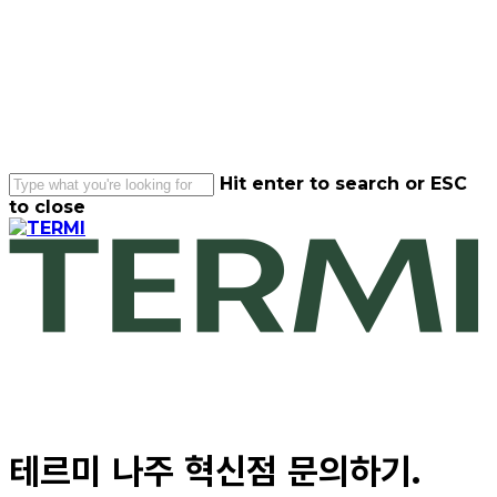
Skip
to
main
content
Hit enter to search or ESC
to close
Close
Search
Menu
테르미
나주
혁신점
문의하기.